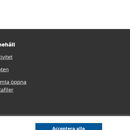
nehåll
ivitet
ten
mta öppna
afiler
Acceptera alla