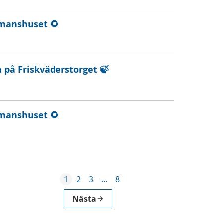
manshuset 🌻
 på Friskväderstorget 🍃
manshuset 🌻
1
2
3
…
8
Nästa