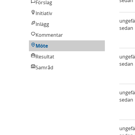
sedan
Förslag
Förslag
Initiativ
Initiativ
ungefä
Inlägg
Inlägg
sedan
Kommentar
Kommentar
Möte
Möte
Resultat
Resultat
ungefä
sedan
Samråd
Samråd
ungefä
sedan
ungefä