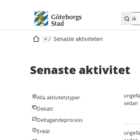
Meny
/
Senaste aktiviteten
Hem
Senaste aktivitet
ungefä
Alla aktivitetstyper
Alla aktivitetstyper
sedan
Debatt
Debatt
Deltagandeprocess
Deltagandeprocess
Enkät
Enkät
ungefä