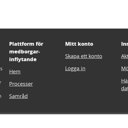
Plattform för
Mitt konto
In
medborgar-
Skapa ett konto
Akt
inflytande
Logga in
Mö
gs
Hem
Hä
r
Processer
dat
Samråd
h