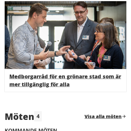
Medborgarråd för en grönare stad som är
mer tillgänglig för alla
Möten
4
Visa alla möten
Hoppa över karta
Leaflet
|
©
HERE maps
Följande element är en karta som presenterar obje
+
KOMMANDE MÖTEN