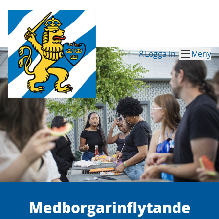
Logga in
Meny
Medborgar­inflytande