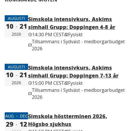
−
Simskola intensivkurs, Askims
AUGUSTI
10
21
-
simhall Grupp: Doppingen 4-8 år
2026
14:30 PM CEST
Fysiskt
Tillsammans i Sydväst - medborgarbudget
2026
Simskola intensivkurs, Askims
AUGUSTI
10
21
-
simhall Grupp: Doppingen 7-13 år
2026
15:00 PM CEST
Fysiskt
Tillsammans i Sydväst - medborgarbudget
2026
Simskola höstterminen 2026,
-
AUG
DEC
29
12
Högsbo sjukhus
-