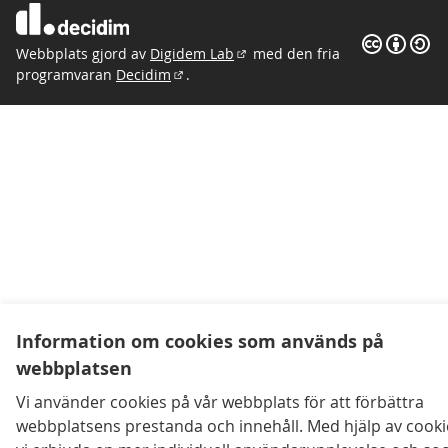
Creative 
(Extern län
(Extern länk)
Webbplats gjord av
Digidem Lab
med den fria
(Extern länk)
programvaran
Decidim
.
(Extern länk)
Information om cookies som används på
webbplatsen
Vi använder cookies på vår webbplats för att förbättra
webbplatsens prestanda och innehåll. Med hjälp av cooki