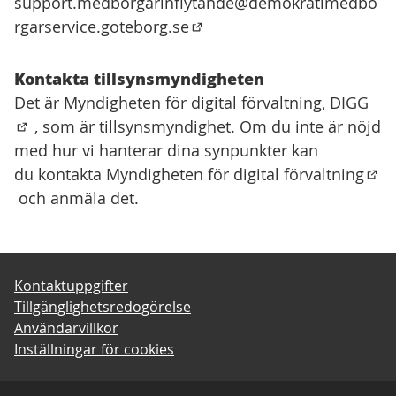
support.medborgarinflytande@demokratimedbo
rgarservice.goteborg.se
(Öppnas i en ny flik)
Kontakta tillsynsmyndigheten
Det är
Myndigheten för digital förvaltning, DIGG
, som är tillsynsmyndighet. Om du inte är nöjd
(Extern länk)
med hur vi hanterar dina synpunkter kan
du
kontakta Myndigheten för digital förvaltning
(Ext
och anmäla det.
Kontaktuppgifter
Tillgänglighetsredogörelse
Användarvillkor
Inställningar för cookies