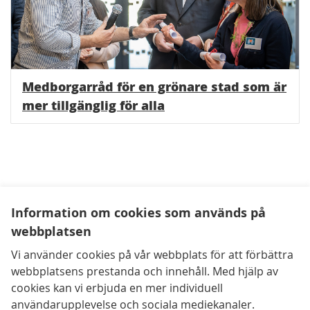
Medborgarråd för en grönare stad som är
mer tillgänglig för alla
Information om cookies som används på
webbplatsen
Vi använder cookies på vår webbplats för att förbättra
webbplatsens prestanda och innehåll. Med hjälp av
cookies kan vi erbjuda en mer individuell
användarupplevelse och sociala mediekanaler.
Kontaktuppgifter