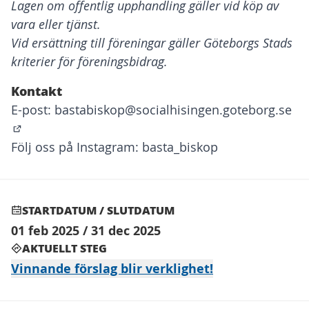
Lagen om offentlig upphandling gäller vid köp av
vara eller tjänst.
Vid ersättning till föreningar gäller Göteborgs Stads
kriterier för föreningsbidrag.
Kontakt
E-post:
bastabiskop@socialhisingen.goteborg.se
(Öppnas i en ny flik)
Följ oss på Instagram: basta_biskop
STARTDATUM / SLUTDATUM
01 feb 2025 / 31 dec 2025
AKTUELLT STEG
Vinnande förslag blir verklighet!