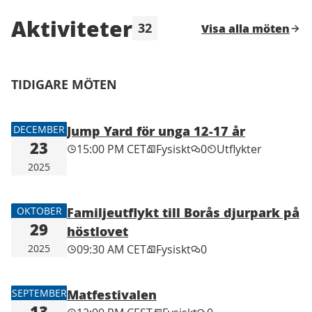
Aktiviteter
32
Visa alla möten
Hoppa över karta
Leaflet
|
©
HERE maps
Följande element är en karta som presenterar obje
+
TIDIGARE MÖTEN
−
Jump Yard för unga 12-17 år
DECEMBER
23
15:00 PM CET
Fysiskt
0
Utflykter
2025
Familjeutflykt till Borås djurpark på
OKTOBER
29
höstlovet
2025
09:30 AM CET
Fysiskt
0
Matfestivalen
SEPTEMBER
13