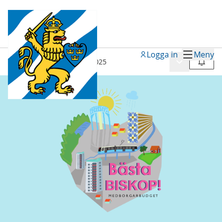
Logga in
Meny
Meny
Processer
/
Bästa Biskop 2025
Följ