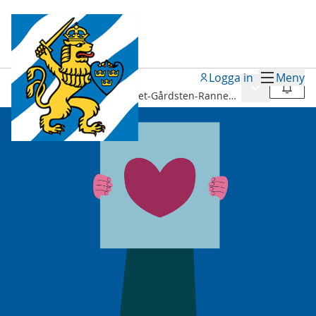
Logga in
Meny
Processer
/
Meny
Följ
Medborgarbudget Lövgärdet-Gårdsten-Rannebergen 2026