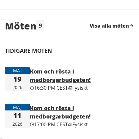
Möten
9
Visa alla möten
Hoppa över karta
Leaflet
|
©
HERE maps
Följande element är en karta som presenterar obje
+
TIDIGARE MÖTEN
−
Kom och rösta i
MAJ
19
medborgarbudgeten!
2026
16:30 PM CEST
Fysiskt
Kom och rösta i
MAJ
11
medborgarbudgeten!
2026
17:00 PM CEST
Fysiskt