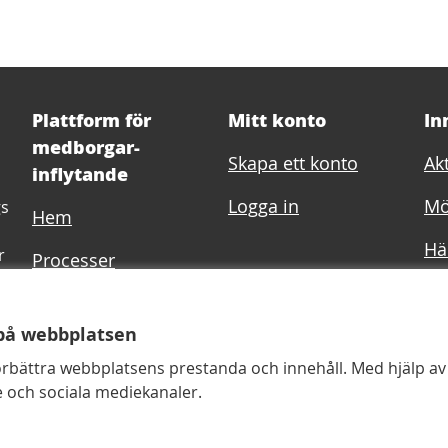
Plattform för
Mitt konto
In
medborgar-
Skapa ett konto
Akt
inflytande
Logga in
Mö
gs
Hem
Hä
r
Processer
dat
Samråd
h
på webbplatsen
örbättra webbplatsens prestanda och innehåll. Med hjälp av 
 och sociala mediekanaler.
vändarvillkor
Inställningar för cookies