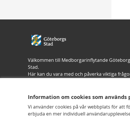
Välkommen till Medborgarinflytande Götebor
Stad.
Här kan du vara med och påverka viktiga frågo
där du bor och vistas i Göteborg.
Dina idéer och din röst spelar roll. Var med oc
gör skillnad!
Information om cookies som används 
Vi använder cookies på vår webbplats för att f
erbjuda en mer individuell användarupplevelse
Kontaktuppgifter
Tillgänglighetsredogörelse
An