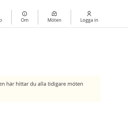
lp
Om
Möten
Logga in
rmeny
 här hittar du alla tidigare möten