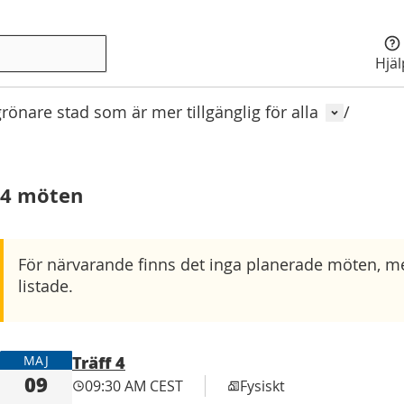
Hjä
Använda
önare stad som är mer tillgänglig för alla
/
4 möten
För närvarande finns det inga planerade möten, men
listade.
Träff 4
MAJ
09
09:30 AM CEST
Fysiskt