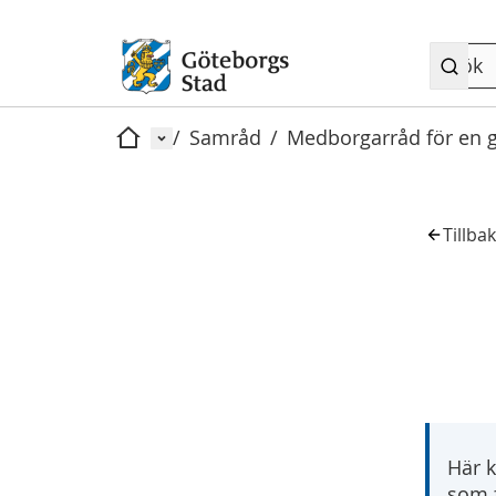
Meny
/
Samråd
/
Medborgarråd för en gr
Hem
Tillba
Här k
som f