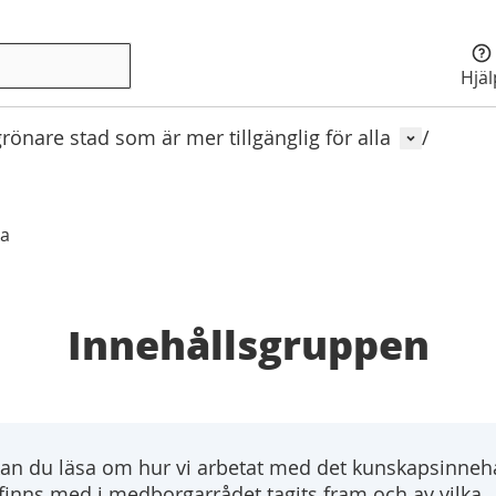
Hjä
Använda
önare stad som är mer tillgänglig för alla
/
ka
Innehållsgruppen
an du läsa om hur vi arbetat med det kunskapsinnehå
inns med i medborgarrådet tagits fram och av vilka.