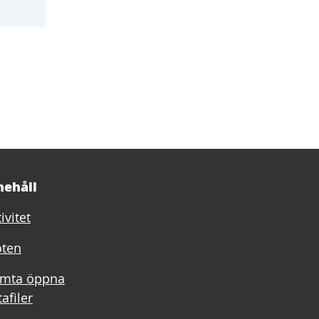
y flik)
nehåll
ivitet
ten
mta öppna
afiler