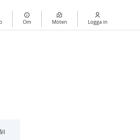
lp
Om
Möten
Logga in
rmeny
ll