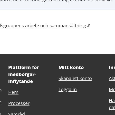
llsgruppens arbete och sammansättning
(Öppnas i en n
Plattform för
Mitt konto
In
medborgar-
Skapa ett konto
Akt
inflytande
Logga in
Mö
gs
Hem
Hä
r
Processer
dat
Samråd
h