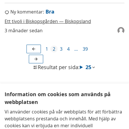
Bra
Ny kommentar:
Ett tivoli i Biskopsgården — Biskopsland
3 månader sedan
1
2
3
4
…
39
Resultat per sida:
25
Information om cookies som används på
webbplatsen
Kontaktuppgifter
Vi använder cookies på vår webbplats för att förbättra
Tillgänglighetsredogörelse
webbplatsens prestanda och innehåll. Med hjälp av
Användarvillkor
cookies kan vi erbjuda en mer individuell