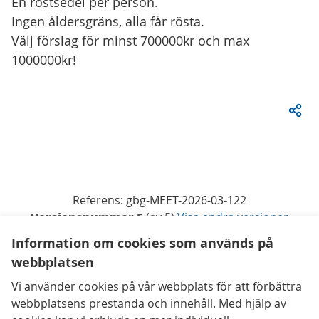
En röstsedel per person.
Ingen åldersgräns, alla får rösta.
Välj förslag för minst 700000kr och max
1000000kr!
Referens: gbg-MEET-2026-03-122
Versionsnummer 5
(av 5)
visa andra versioner
Lägg till i kalender
Information om cookies som används på
webbplatsen
Kontaktuppgifter
Vi använder cookies på vår webbplats för att förbättra
Tillgänglighetsredogörelse
webbplatsens prestanda och innehåll. Med hjälp av
Användarvillkor