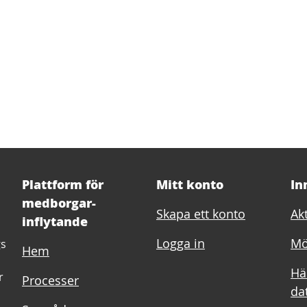
Plattform för
Mitt konto
In
medborgar-
Skapa ett konto
Akt
inflytande
Logga in
Mö
gs
Hem
Hä
r
Processer
dat