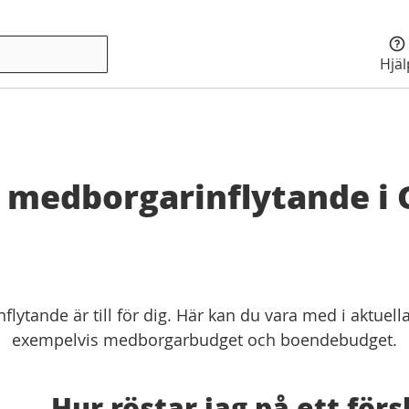
Hjä
r medborgarinflytande i
lytande är till för dig. Här kan du vara med i aktuel
exempelvis medborgarbudget och boendebudget.
Hur röstar jag på ett förs