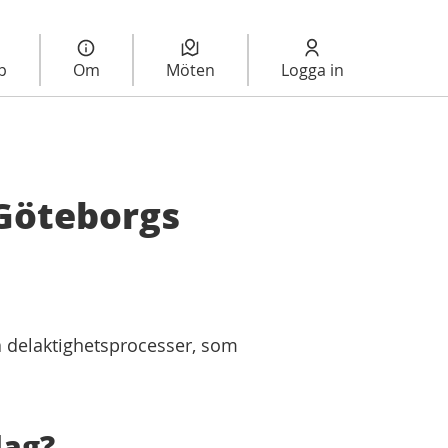
lp
Om
Möten
Logga in
 Göteborgs
la delaktighetsprocesser, som
lag?