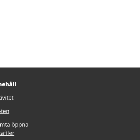
nehåll
ivitet
ten
mta öppna
afiler