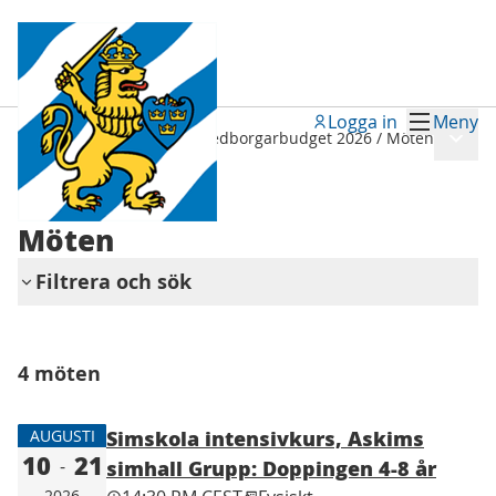
Logga in
Meny
Meny
Tillsammans i Sydväst - medborgarbudget 2026
/
Möten
Tillbaka
Möten
Filtrera och sök
Hoppa över karta
Leaflet
|
©
HERE maps
Följande element är en karta som presenterar obje
+
4 möten
−
Simskola intensivkurs, Askims
AUGUSTI
10
21
-
simhall Grupp: Doppingen 4-8 år
2026