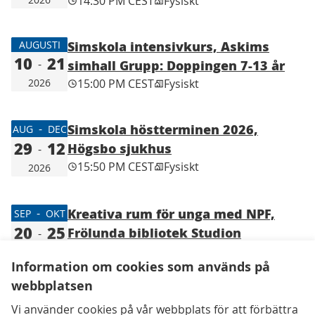
14:30 PM CEST
Fysiskt
Simskola intensivkurs, Askims
AUGUSTI
10
21
-
simhall Grupp: Doppingen 7-13 år
2026
15:00 PM CEST
Fysiskt
Simskola höstterminen 2026,
-
AUG
DEC
29
12
Högsbo sjukhus
-
15:50 PM CEST
Fysiskt
2026
Kreativa rum för unga med NPF,
-
SEP
OKT
20
25
Frölunda bibliotek Studion
-
11:00 AM CEST
Fysiskt
2026
Information om cookies som används på
webbplatsen
Vi använder cookies på vår webbplats för att förbättra