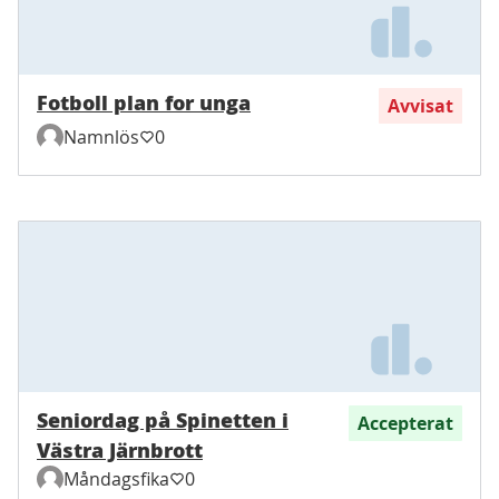
Fotboll plan for unga
Avvisat
Namnlös
0
Seniordag på Spinetten i
Accepterat
Västra Järnbrott
Måndagsfika
0