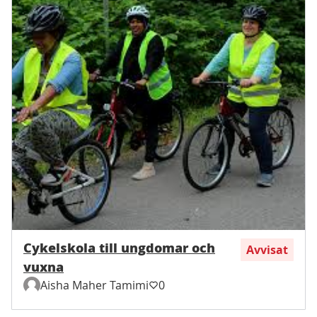
Cykelskola till ungdomar och
Avvisat
vuxna
Aisha Maher Tamimi
0