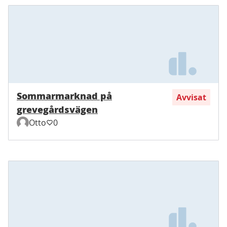
Sommarmarknad på
Avvisat
grevegårdsvägen
Otto
0