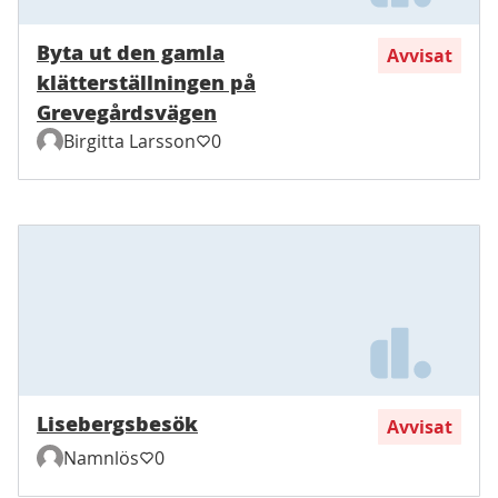
Byta ut den gamla
Avvisat
klätterställningen på
Grevegårdsvägen
Birgitta Larsson
0
Lisebergsbesök
Avvisat
Namnlös
0