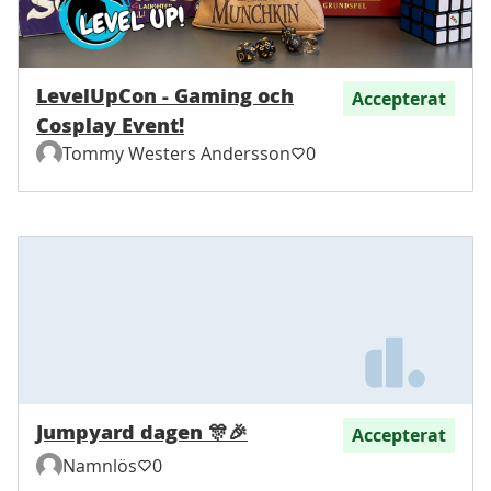
LevelUpCon - Gaming och
Accepterat
Cosplay Event!
Tommy Westers Andersson
0
Jumpyard dagen 🎊🎉
Accepterat
Namnlös
0