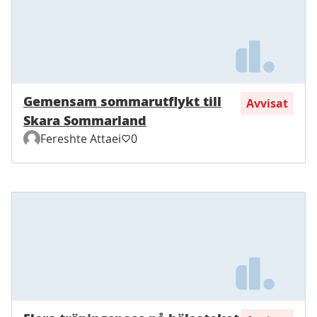
Gemensam sommarutflykt till
Avvisat
Skara Sommarland
Fereshte Attaei
0