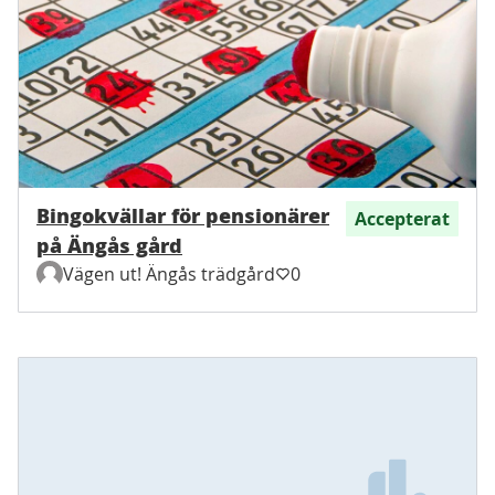
Bingokvällar för pensionärer
Accepterat
på Ängås gård
Vägen ut! Ängås trädgård
0