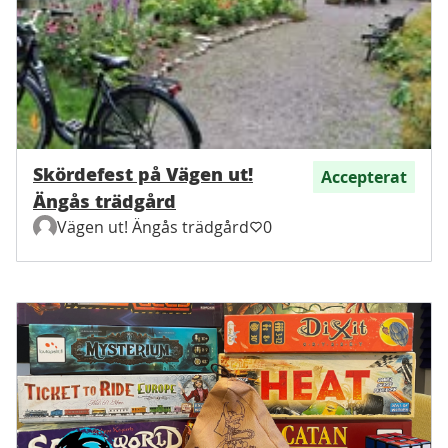
Skördefest på Vägen ut!
Accepterat
Ängås trädgård
Vägen ut! Ängås trädgård
0