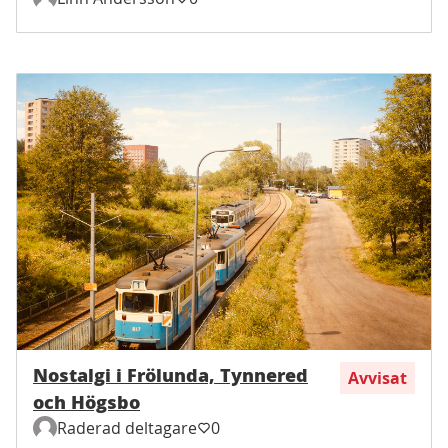
Nostalgi i Frölunda, Tynnered
Avvisat
och Högsbo
Raderad deltagare
0