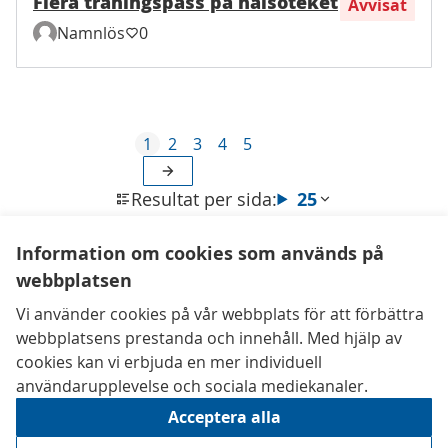
Flera träningspass på hälsoteket
Avvisat
Namnlös
0
1
2
3
4
5
Resultat per sida:
25
Information om cookies som används på
webbplatsen
Kontaktuppgifter
Vi använder cookies på vår webbplats för att förbättra
Tillgänglighetsredogörelse
webbplatsens prestanda och innehåll. Med hjälp av
Användarvillkor
cookies kan vi erbjuda en mer individuell
Inställningar för cookies
användarupplevelse och sociala mediekanaler.
Acceptera alla