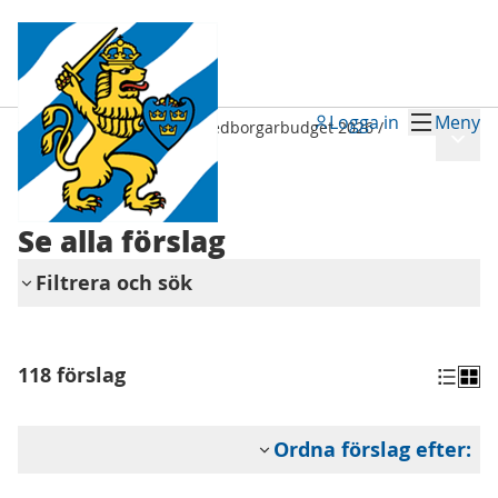
Logga in
Meny
Tillsammans i Sydväst - medborgarbudget 2026
/
Meny
Se alla förslag
Tillbaka
Se alla förslag
Filtrera och sök
118 förslag
Ordna förslag efter: