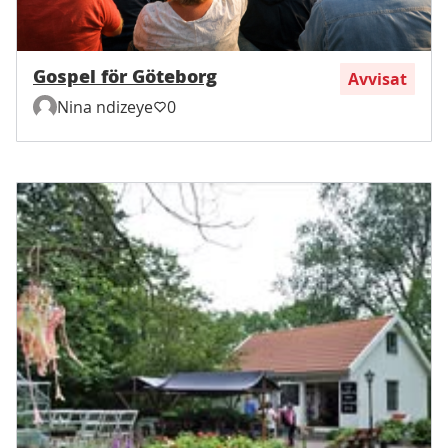
Gospel för Göteborg
Avvisat
Nina ndizeye
0