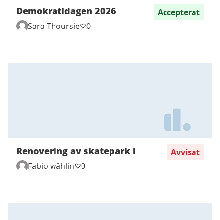
Demokratidagen 2026
Accepterat
Sara Thoursie
0
Renovering av skatepark i
Avvisat
Fabio wåhlin
0