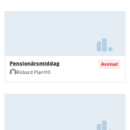
Pensionärsmiddag
Avvisat
Rickard Plan
0