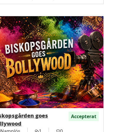
skopsgården goes
Accepterat
llywood
Namnlös
1
0