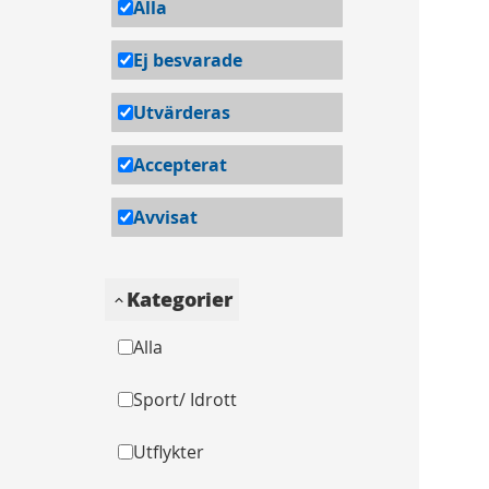
Alla
Ej besvarade
Utvärderas
Accepterat
Avvisat
Kategorier
Alla
Sport/ Idrott
Utflykter