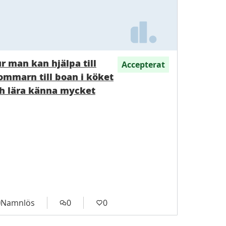
r man kan hjälpa till
Accepterat
mmarn till boan i köket
h lära känna mycket
Namnlös
0
0