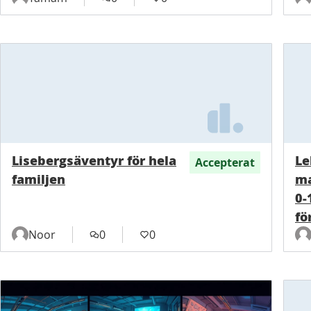
Lisebergsäventyr för hela
Le
Accepterat
familjen
ma
0-
fö
Noor
0
0