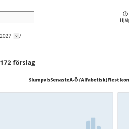
Hjä
Användarmeny
 2027
/
172 förslag
Slumpvis
Senaste
A-Ö (Alfabetisk)
Flest k