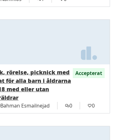
k, rörelse, picknick med
Accepterat
t för alla barn i åldrarna
18 med eller utan
räldrar
Bahman Esmailnejad
0
0