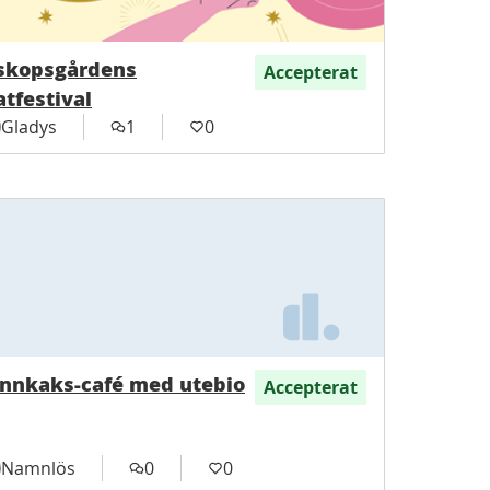
skopsgårdens
Accepterat
tfestival
Gladys
1
0
nnkaks-café med utebio
Accepterat
Namnlös
0
0