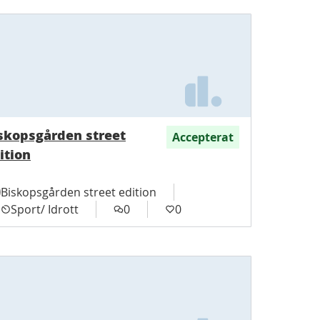
skopsgården street
Accepterat
ition
Biskopsgården street edition
Sport/ Idrott
0
0