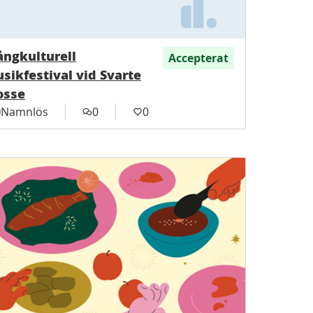
ngkulturell
Accepterat
sikfestival vid Svarte
osse
Namnlös
0
0