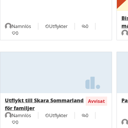
Bi
ma
Namnlös
Utflykter
0
0
Utflykt till Skara Sommarland
Pa
Avvisat
för familjer
Namnlös
Utflykter
0
0