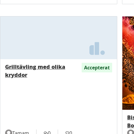
Grilltävling med olika
Accepterat
kryddor
Bi
Bo
Tamam
0
0