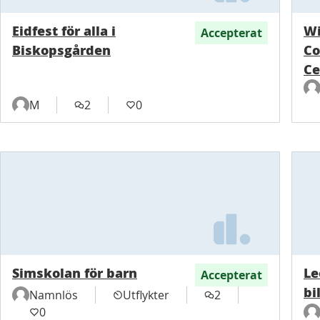
Eidfest för alla i
Wi
Accepterat
Biskopsgården
Co
Ce
M
2
0
Simskolan för barn
Le
Accepterat
bi
Namnlös
Utflykter
2
0