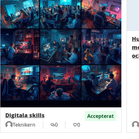
Hu
mo
oc
Digitala skills
Accepterat
Teknikern
0
0