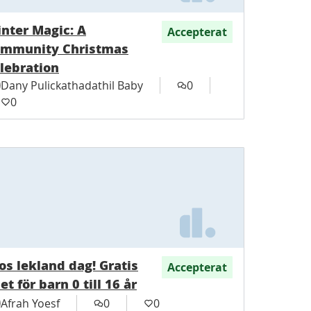
nter Magic: A
Accepterat
mmunity Christmas
lebration
Dany Pulickathadathil Baby
0
0
os lekland dag! Gratis
Accepterat
let för barn 0 till 16 år
Afrah Yoesf
0
0