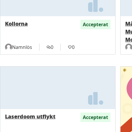
Kollorna
Må
Accepterat
Mu
M
Namnlös
0
0
Laserdoom utflykt
Accepterat