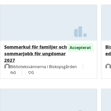
Sommarkul för familjer och
Bi
Accepterat
sommarjobb för ungdomar
ed
2027
Biblioteksvännerna i Biskopsgården
0
0