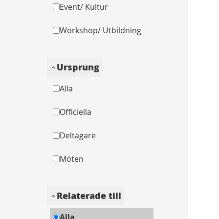
Event/ Kultur
Workshop/ Utbildning
Ursprung
Alla
Officiella
Deltagare
Möten
Relaterade till
Alla