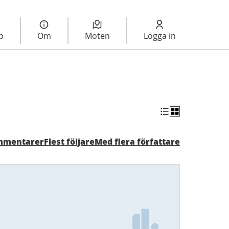
lp
Om
Möten
Logga in
ommentarer
Flest följare
Med flera författare