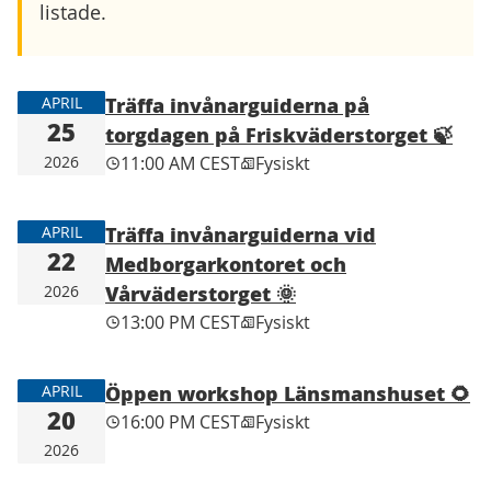
listade.
Träffa invånarguiderna på
APRIL
25
torgdagen på Friskväderstorget 🍃
2026
11:00 AM CEST
Fysiskt
Träffa invånarguiderna vid
APRIL
22
Medborgarkontoret och
Vårväderstorget 🌞
2026
13:00 PM CEST
Fysiskt
Öppen workshop Länsmanshuset 🌻
APRIL
20
16:00 PM CEST
Fysiskt
2026