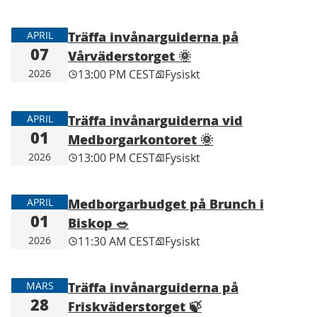
Träffa invånarguiderna på
APRIL
07
Vårväderstorget 🌞
2026
13:00 PM CEST
Fysiskt
Träffa invånarguiderna vid
APRIL
01
Medborgarkontoret 🌞
2026
13:00 PM CEST
Fysiskt
Medborgarbudget på Brunch i
APRIL
01
Biskop 🥗
2026
11:30 AM CEST
Fysiskt
Träffa invånarguiderna på
MARS
28
Friskväderstorget 🍃