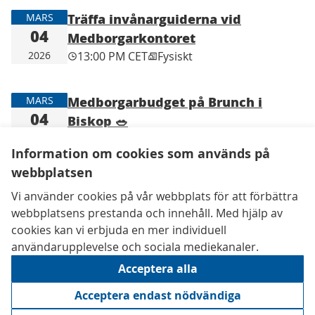
Träffa invånarguiderna vid
MARS
04
Medborgarkontoret
2026
13:00 PM CET
Fysiskt
Medborgarbudget på Brunch i
MARS
04
Biskop 🥗
2026
11:30 AM CET
Fysiskt
Information om cookies som används på
webbplatsen
Kontaktuppgifter
Vi använder cookies på vår webbplats för att förbättra
Tillgänglighetsredogörelse
webbplatsens prestanda och innehåll. Med hjälp av
Användarvillkor
cookies kan vi erbjuda en mer individuell
Inställningar för cookies
användarupplevelse och sociala mediekanaler.
Acceptera alla
Acceptera endast nödvändiga
Creative 
(Extern län
(Extern länk)