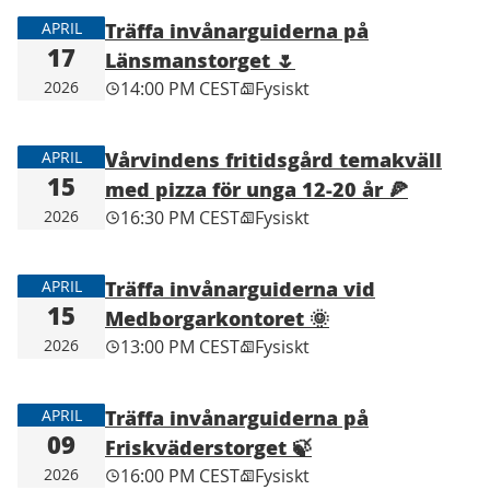
Träffa invånarguiderna på
APRIL
17
Länsmanstorget 🌷
2026
14:00 PM CEST
Fysiskt
Vårvindens fritidsgård temakväll
APRIL
15
med pizza för unga 12-20 år 🍕
2026
16:30 PM CEST
Fysiskt
Träffa invånarguiderna vid
APRIL
15
Medborgarkontoret 🌞
2026
13:00 PM CEST
Fysiskt
Träffa invånarguiderna på
APRIL
09
Friskväderstorget 🍃
2026
16:00 PM CEST
Fysiskt