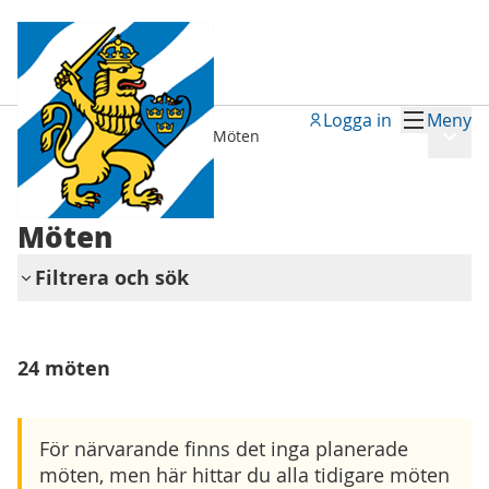
Logga in
Meny
Meny
Bästa Biskop 2026 - 2027
/
Möten
Tillbaka
Möten
Filtrera och sök
Hoppa över karta
Leaflet
|
©
HERE maps
Följande element är en karta som presenterar obje
+
24 möten
−
För närvarande finns det inga planerade
möten, men här hittar du alla tidigare möten