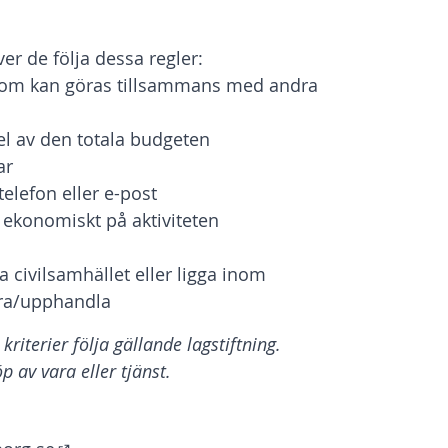
er de följa dessa regler:
er som kan göras tillsammans med andra
del av den totala budgeten
ar
elefon eller e-post
r ekonomiskt på aktiviteten
a civilsamhället eller ligga inom
öra/upphandla
iterier följa gällande lagstiftning.
 av vara eller tjänst.