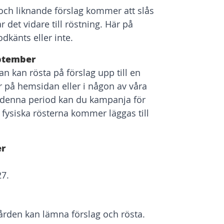
ch liknande förslag kommer att slås
r det vidare till röstning. Här på
dkänts eller inte.
eptember
an kan rösta på förslag upp till en
r på hemsidan eller i någon av våra
 denna period kan du kampanja för
e fysiska rösterna kommer läggas till
er
27.
gården kan lämna förslag och rösta.