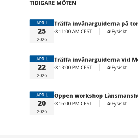
+
TIDIGARE MÖTEN
−
Träffa invånarguiderna på to
APRIL
25
11:00 AM CEST
Fysiskt
2026
Träffa invånarguiderna vid 
APRIL
22
13:00 PM CEST
Fysiskt
2026
Öppen workshop Länsmanshu
APRIL
20
16:00 PM CEST
Fysiskt
2026