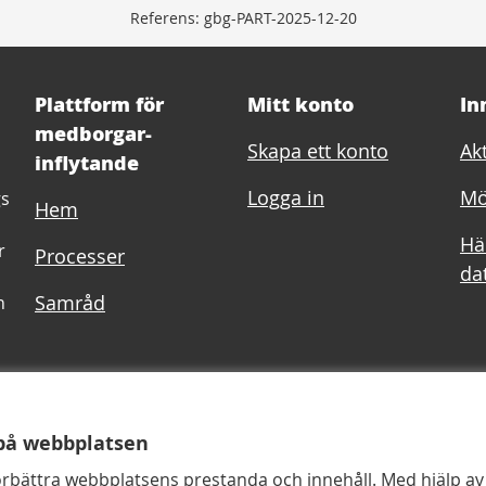
Referens: gbg-PART-2025-12-20
Plattform för
Mitt konto
In
medborgar-
Skapa ett konto
Akt
inflytande
Logga in
Mö
gs
Hem
Hä
r
Processer
dat
Samråd
h
vändarvillkor
Inställningar för cookies
på webbplatsen
örbättra webbplatsens prestanda och innehåll. Med hjälp av 