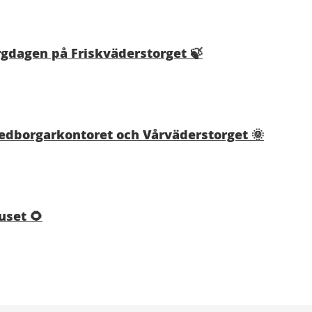
rgdagen på Friskväderstorget 🍃
Medborgarkontoret och Vårväderstorget 🌞
set 🌻