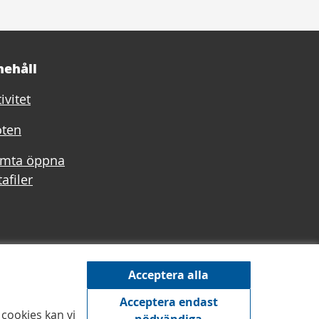
nehåll
ivitet
ten
mta öppna
afiler
Acceptera alla
Acceptera endast
cookies kan vi