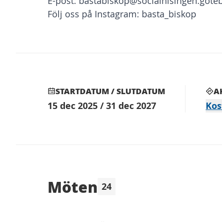
E-post:
bastabiskop@socialhisingen.gote
Följ oss på Instagram: basta_biskop
STARTDATUM / SLUTDATUM
A
15 dec 2025 / 31 dec 2027
Kos
Möten
24
Hoppa över karta
Följande element är en karta som present