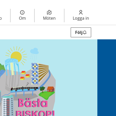
lp
Om
Möten
Logga in
Följ