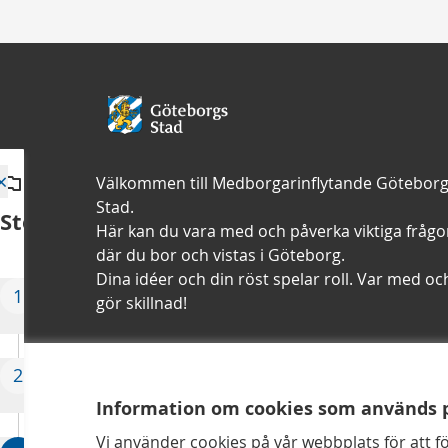
×
Välkommen till Medborgarinflytande Götebor
Stad.
Steg i processen
Här kan du vara med och påverka viktiga frågo
där du bor och vistas i Göteborg.
Dina idéer och din röst spelar roll. Var med oc
I den här
1
Förberedelser
gör skillnad!
fasen
15/12/2025 - 01/03/2026
kommer vi
försöka att
2
Kom med ditt förslag
Kontaktuppgifter
Tillgänglighetsredogörelse
An
bedöma hur
02/03/2026 - 30/04/2026
Information om cookies som används 
mycket din
Aktuellt steg
Vi använder cookies på vår webbplats för att f