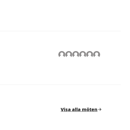
Visa alla möten
Leaflet
|
©
HERE maps
tet kan användas med en skärmläsare men det kan var