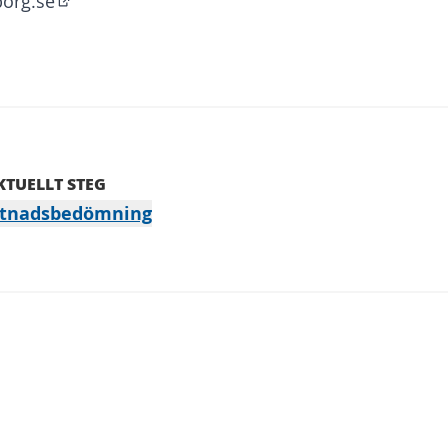
borg.se
(Öppnas i en ny flik)
KTUELLT STEG
tnadsbedömning
erar objekten på denna sida som kartpunkter. Elemen