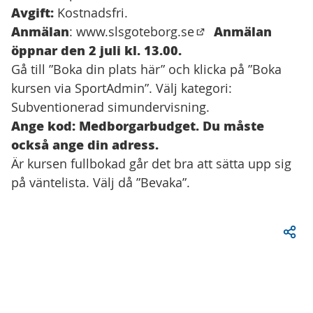
Avgift:
Kostnadsfri.
Anmälan
Anmälan
:
www.slsgoteborg.se
(Öppnas i en ny flik)
öppnar den 2 juli kl. 13.00.
Gå till ”Boka din plats här” och klicka på ”Boka
kursen via SportAdmin”. Välj kategori:
Subventionerad simundervisning.
Ange kod: Medborgarbudget. Du måste
också ange din adress.
Är kursen fullbokad går det bra att sätta upp sig
på väntelista. Välj då ”Bevaka”.