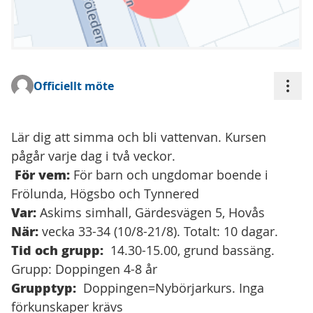
Åtgä
Officiellt möte
(Extern länk)
Lär dig att simma och bli vattenvan. Kursen
pågår varje dag i två veckor.
För vem:
För barn och ungdomar boende i
Frölunda, Högsbo och Tynnered
Var:
Askims simhall, Gärdesvägen 5, Hovås
När:
vecka 33-34 (10/8-21/8). Totalt: 10 dagar.
Tid och grupp:
14.30-15.00, grund bassäng.
Grupp: Doppingen 4-8 år
Grupptyp:
Doppingen=Nybörjarkurs. Inga
förkunskaper krävs