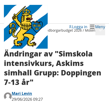
Logga in
Meny
Meny
Tillsammans i Sydväst - medborgarbudget 2026
/
Möten
Ändringar av "Simskola
intensivkurs, Askims
simhall Grupp: Doppingen
7-13 år"
Mari Levin
29/06/2026 09:27