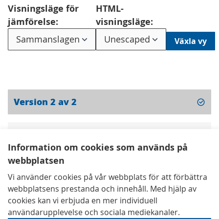
Visningsläge för
HTML-
jämförelse:
visningsläge:
Växla vy
Version 2 av 2
Version 1 av 2
Information om cookies som används på
webbplatsen
Kontaktuppgifter
Vi använder cookies på vår webbplats för att förbättra
Tillgänglighetsredogörelse
webbplatsens prestanda och innehåll. Med hjälp av
Användarvillkor
cookies kan vi erbjuda en mer individuell
Inställningar för cookies
användarupplevelse och sociala mediekanaler.