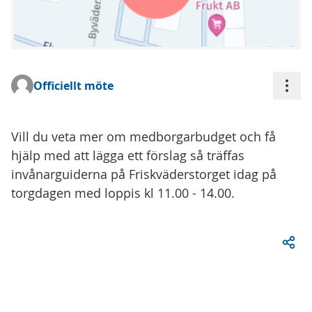
Åtgä
Officiellt möte
(Extern länk)
Vill du veta mer om medborgarbudget och få
hjälp med att lägga ett förslag så träffas
invånarguiderna på Friskväderstorget idag på
torgdagen med loppis kl 11.00 - 14.00.