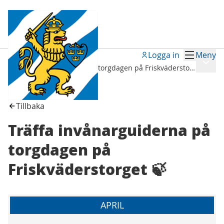
Logga in
Meny
Möten
/
Meny
Träffa invånarguiderna på torgdagen på Friskväderstorget 🍃
Tillbaka
Träffa invånarguiderna på
torgdagen på
Friskväderstorget 🍃
APRIL