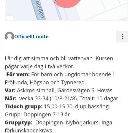
Åtgä
Officiellt möte
(Extern länk)
Lär dig att simma och bli vattenvan. Kursen
pågår varje dag i två veckor.
För vem:
För barn och ungdomar boende i
Frölunda, Högsbo och Tynnered
Var:
Askims simhall, Gärdesvägen 5, Hovås
När:
vecka 33-34 (10/8-21/8). Totalt: 10 dagar.
Tidoch grupp:
15.00-15.30, djup bassäng.
Grupp: Doppingen 7-13 år
Grupptyp:
Doppingen=Nybörjarkurs. Inga
förkunskaper krävs