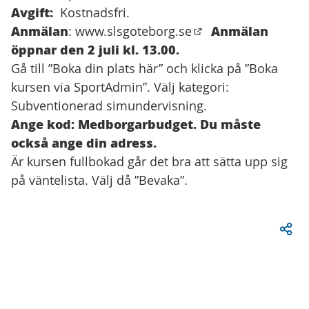
Avgift:
Kostnadsfri.
Anmälan
Anmälan
:
www.slsgoteborg.se
(Öppnas i en ny flik)
öppnar den 2 juli kl. 13.00.
Gå till ”Boka din plats här” och klicka på ”Boka
kursen via SportAdmin”. Välj kategori:
Subventionerad simundervisning.
Ange kod: Medborgarbudget. Du måste
också ange din adress.
Är kursen fullbokad går det bra att sätta upp sig
på väntelista. Välj då ”Bevaka”.